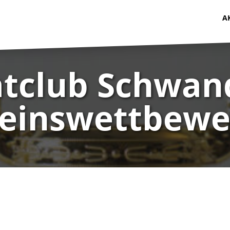
A
atclub Schwan
einswettbewe