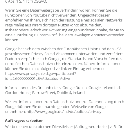
6 Abs. 1 S. 1 lit. f) DSGVO.
Wenn Sie eine Datenweitergabe verhindern wollen, können Sie die
Funktionen von Youtube nicht verwenden. Ungeachtet dessen
empfehlen wir Ihnen, sich nach der Nutzung eines sozialen Netzwerks
regelmäßig aus Ihrem dortigen Nutzerkonto abzumelden,
insbesondere jedoch vor Aktivierung eingebundener Inhalte, da Sie so
eine Zuordnung zu Ihrem Profil bei dem jeweiligen Anbieter vermeiden
können.
Google hat sich dem zwischen der Europäischen Union und den USA
geschlossenen Privacy-Shield-Abkommen unterworfen und zertifiziert.
Dadurch verpflichtet sich Google, die Standards und Vorschriften des
europäischen Datenschutzrechts einzuhalten. Nähere Informationen
können Sie dem nachfolgend verlinkten Eintrag entnehmen:
https://www.privacyshield.gov/participant?
id=a2zt000000001L5AAI&status=Active
Informationen des Drittanbieters: Google Dublin, Google Ireland Ltd.,
Gordon House, Barrow Street, Dublin 4, Ireland
Weitere Informationen zum Datenschutz und zur Datennutzung durch
Google können Sie der nachfolgenden Webseite von Google
entnehmen: http://www.google.de/intl/de/policies/privacy
Auftragsverarbeiter
Wir bedienen uns externen Dienstleister (Auftragsverarbeiter) z. B. für