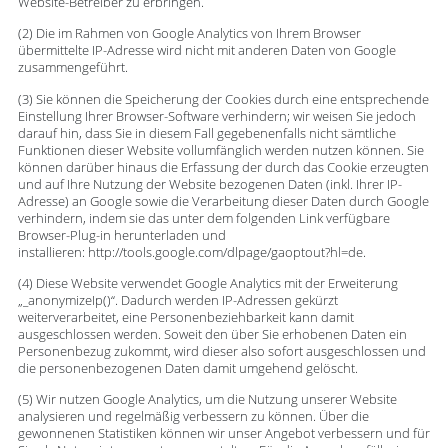
Website-Betreiber zu erbringen.
(2) Die im Rahmen von Google Analytics von Ihrem Browser
übermittelte IP-Adresse wird nicht mit anderen Daten von Google
zusammengeführt.
(3) Sie können die Speicherung der Cookies durch eine entsprechende
Einstellung Ihrer Browser-Software verhindern; wir weisen Sie jedoch
darauf hin, dass Sie in diesem Fall gegebenenfalls nicht sämtliche
Funktionen dieser Website vollumfänglich werden nutzen können. Sie
können darüber hinaus die Erfassung der durch das Cookie erzeugten
und auf Ihre Nutzung der Website bezogenen Daten (inkl. Ihrer IP-
Adresse) an Google sowie die Verarbeitung dieser Daten durch Google
verhindern, indem sie das unter dem folgenden Link verfügbare
Browser-Plug-in herunterladen und
installieren: http://tools.google.com/dlpage/gaoptout?hl=de.
(4) Diese Website verwendet Google Analytics mit der Erweiterung
„_anonymizeIp()“. Dadurch werden IP-Adressen gekürzt
weiterverarbeitet, eine Personenbeziehbarkeit kann damit
ausgeschlossen werden. Soweit den über Sie erhobenen Daten ein
Personenbezug zukommt, wird dieser also sofort ausgeschlossen und
die personenbezogenen Daten damit umgehend gelöscht.
(5) Wir nutzen Google Analytics, um die Nutzung unserer Website
analysieren und regelmäßig verbessern zu können. Über die
gewonnenen Statistiken können wir unser Angebot verbessern und für