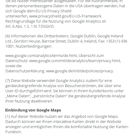
Sie als Nutzer interessanter ausgestalten. Für die Ausnahmefälle, in
denen personenbezogene Daten in die USA übertragen werden, hat
sich Google dem EU-US Privacy Shield
unterworfen, www.privacyshield.gov/EU-US-Framework.
Rechtsgrundlage für die Nutzung von Google Analytics ist
Art. 6 Abs. 1 S. 1 lit. f DSGVO.
(6) Informationen des Drittanbieters: Google Dublin, Google Ireland
Ltd., Gordon House, Barrow Street, Dublin 4, Ireland, Fax: +353 (1) 436
1001. Nutzerbedingungen:
www.google.com/analytics/terms/de.html, Übersicht zum
Datenschutz: www.google.com/intl/de/analytics/learn/privacy.html,
sowie die
Datenschutzerklärung: www.google.de/intl/de/policies/privacy.
(7) Diese Website verwendet Google Analytics zudem für eine
geräteübergreifende Analyse von Besucherströmen, die über eine
User-ID durchgeführt wird. Sie können in Ihrem Kundenkonto unter
„Meine Daten“, „persönliche Daten“ die geräteübergreifende Analyse
Ihrer Nutzung deaktivieren.
Einbindung von Google Maps
(1) Auf dieser Website nutzen wir das Angebot von Google Maps.
Dadurch können wir Ihnen interaktive Karten direkt in der Website
anzeigen und ermöglichen Ihnen die komfortable Nutzung der Karten-
Funktion.