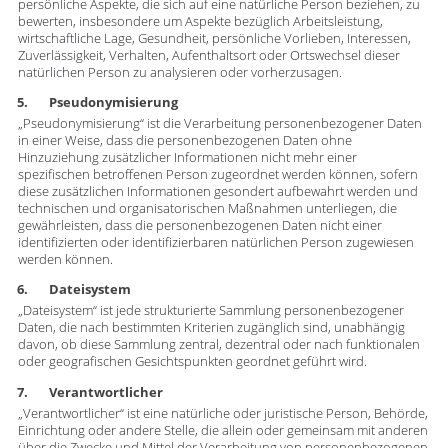
persönliche Aspekte, die sich auf eine natürliche Person beziehen, zu
bewerten, insbesondere um Aspekte bezüglich Arbeitsleistung,
wirtschaftliche Lage, Gesundheit, persönliche Vorlieben, Interessen,
Zuverlässigkeit, Verhalten, Aufenthaltsort oder Ortswechsel dieser
natürlichen Person zu analysieren oder vorherzusagen.
5. Pseudonymisierung
„Pseudonymisierung“ ist die Verarbeitung personenbezogener Daten
in einer Weise, dass die personenbezogenen Daten ohne
Hinzuziehung zusätzlicher Informationen nicht mehr einer
spezifischen betroffenen Person zugeordnet werden können, sofern
diese zusätzlichen Informationen gesondert aufbewahrt werden und
technischen und organisatorischen Maßnahmen unterliegen, die
gewährleisten, dass die personenbezogenen Daten nicht einer
identifizierten oder identifizierbaren natürlichen Person zugewiesen
werden können.
6. Dateisystem
„Dateisystem“ ist jede strukturierte Sammlung personenbezogener
Daten, die nach bestimmten Kriterien zugänglich sind, unabhängig
davon, ob diese Sammlung zentral, dezentral oder nach funktionalen
oder geografischen Gesichtspunkten geordnet geführt wird.
7. Verantwortlicher
„Verantwortlicher“ ist eine natürliche oder juristische Person, Behörde,
Einrichtung oder andere Stelle, die allein oder gemeinsam mit anderen
über die Zwecke und Mittel der Verarbeitung von personenbezogenen