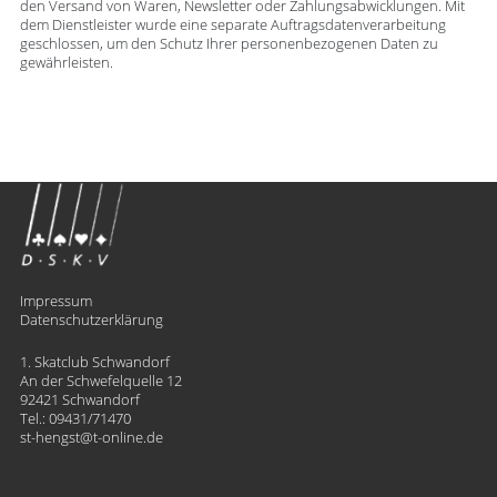
den Versand von Waren, Newsletter oder Zahlungsabwicklungen. Mit
dem Dienstleister wurde eine separate Auftragsdatenverarbeitung
geschlossen, um den Schutz Ihrer personenbezogenen Daten zu
gewährleisten.
Impressum
Datenschutzerklärung
1. Skatclub Schwandorf
An der Schwefelquelle 12
92421 Schwandorf
Tel.:
09431/71470
st-hengst
​t-online.de