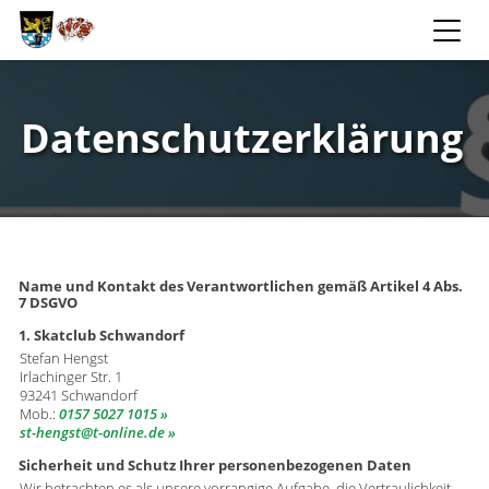
Datenschutzerklärung
Name und Kontakt des Verantwortlichen gemäß Artikel 4 Abs.
7 DSGVO
1. Skatclub Schwandorf
Stefan Hengst
Irlachinger Str. 1
93241 Schwandorf
Mob.:
0157 5027 1015
st-hengst
​t-online.de
Sicherheit und Schutz Ihrer personenbezogenen Daten
Wir betrachten es als unsere vorrangige Aufgabe, die Vertraulichkeit